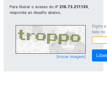
Para liberar o acesso
do IP
216.73.217.135
,
responda ao desafio abaixo.
Digite 
lado no
[trocar imagem]